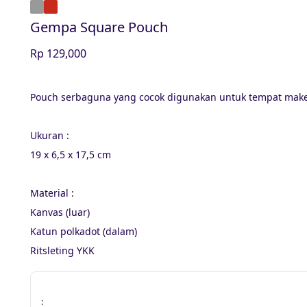
Gempa Square Pouch
Rp 129,000
Pouch serbaguna yang cocok digunakan untuk tempat make 
Ukuran :
19 x 6,5 x 17,5 cm
Material :
Kanvas (luar)
Katun polkadot (dalam)
Ritsleting YKK
: